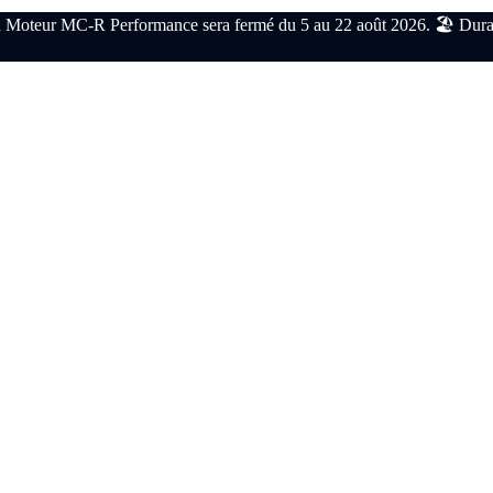
 Moteur MC-R Performance sera fermé du 5 au 22 août 2026. 🏖️ Durant c