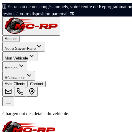
🗓️ En raison de nos congés annuels, votre centre de Reprogrammation
restons à votre disposition par email 📧
Accueil
Notre Savoir-Faire
Mon Véhicule
Articles
Réalisations
Avis Clients
Contact
Chargement des détails du véhicule...