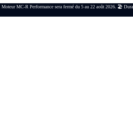
 Moteur MC-R Performance sera fermé du 5 au 22 août 2026. 🏖️ Durant c