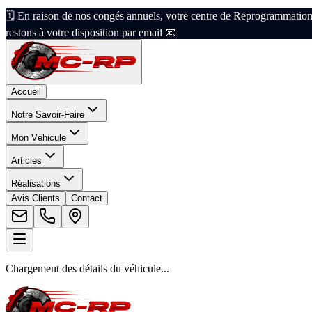
🗓️ En raison de nos congés annuels, votre centre de Reprogrammation
restons à votre disposition par email 📧
Accueil
Notre Savoir-Faire
Mon Véhicule
Articles
Réalisations
Avis Clients
Contact
Chargement des détails du véhicule...