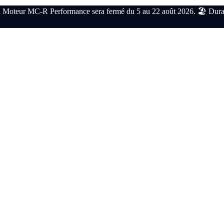
 Moteur MC-R Performance sera fermé du 5 au 22 août 2026. 🏖️ Durant c