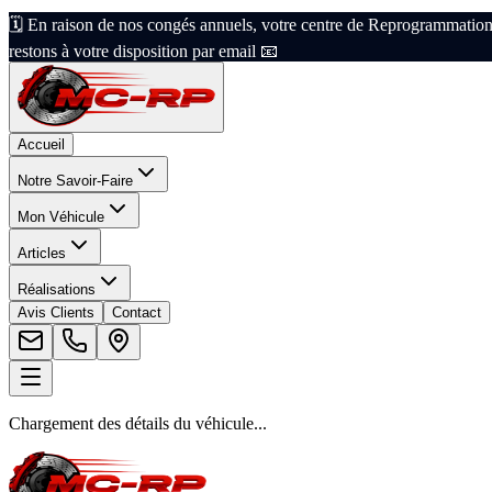
🗓️ En raison de nos congés annuels, votre centre de Reprogrammation
restons à votre disposition par email 📧
Accueil
Notre Savoir-Faire
Mon Véhicule
Articles
Réalisations
Avis Clients
Contact
Chargement des détails du véhicule...