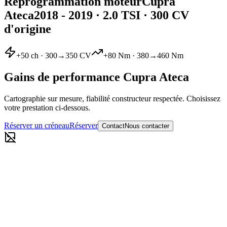
Reprogrammation moteur
Cupra
Ateca
2018 - 2019
·
2.0 TSI
· 300 CV
d'origine
+
50
ch ·
300
→
350
CV
+
80
Nm ·
380
→
460
Nm
Gains de performance
Cupra
Ateca
Cartographie sur mesure, fiabilité constructeur respectée. Choisissez
votre prestation ci-dessous.
Réserver un créneau
Réserver
Contact
Nous contacter