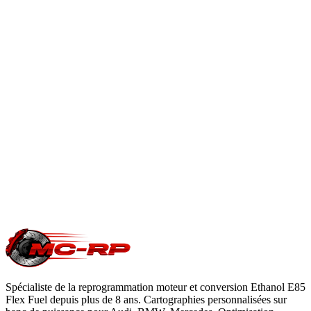
couple relevés pour exploiter le gain moteur.
Reprogrammation boîte automatique
.
En savoir plus
Est-ce que je perds ma garantie constructeur ?
Une modification ECU peut impacter la garantie moteur/boîte
du constructeur. Le reste du véhicule reste couvert. Nous
garantissons notre logiciel 5 ans sur les prestations éligibles.
Questions fréquentes reprogrammation
.
Une question précise ?
Consultez notre
guide reprogrammation
moteur
, notre page
conversion E85
ou
contactez-nous
pour votre
Cupra Ateca
.
Spécialiste de la reprogrammation moteur et conversion Ethanol E85
Flex Fuel depuis plus de 8 ans. Cartographies personnalisées sur