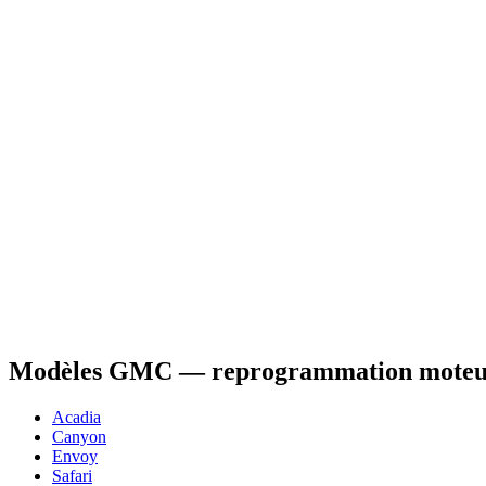
Modèles
GMC
— reprogrammation mote
Acadia
Canyon
Envoy
Safari