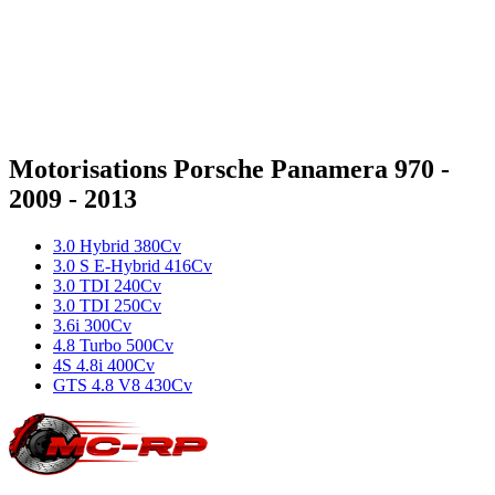
3.0 TDI 250Cv
250
ch
550
Nm
Diesel
Motorisations
Porsche
Panamera
970 -
2009 - 2013
3.0 Hybrid 380Cv
3.0 S E-Hybrid 416Cv
3.0 TDI 240Cv
3.0 TDI 250Cv
3.6i 300Cv
4.8 Turbo 500Cv
4S 4.8i 400Cv
GTS 4.8 V8 430Cv