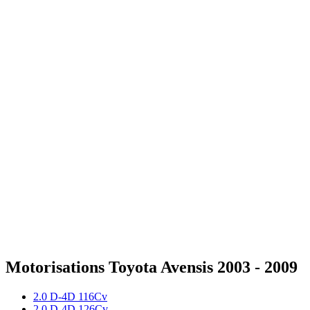
2.2 D-4D dcat 177Cv
177
ch
400
Nm
Diesel
Motorisations
Toyota
Avensis
2003 - 2009
2.0 D-4D 116Cv
2.0 D-4D 126Cv