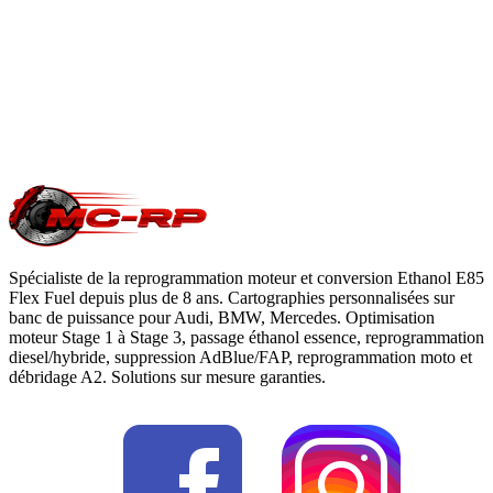
du constructeur. Le reste du véhicule reste couvert. Nous
garantissons notre logiciel 5 ans sur les prestations éligibles.
Questions fréquentes reprogrammation
.
Une question précise ?
Consultez notre
guide reprogrammation
moteur
, notre page
conversion E85
ou
contactez-nous
pour votre
Vauxhall Combo
.
Spécialiste de la reprogrammation moteur et conversion Ethanol E85
Flex Fuel depuis plus de 8 ans. Cartographies personnalisées sur
banc de puissance pour Audi, BMW, Mercedes. Optimisation
moteur Stage 1 à Stage 3, passage éthanol essence, reprogrammation
diesel/hybride, suppression AdBlue/FAP, reprogrammation moto et
débridage A2. Solutions sur mesure garanties.