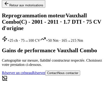
Retour aux motorisations
Reprogrammation moteur
Vauxhall
Combo
(C) - 2001 - 2011
·
1.7 DTI
· 75 CV
d'origine
+
25
ch ·
75
→
100
CV
+
50
Nm ·
165
→
215
Nm
Gains de performance
Vauxhall
Combo
Cartographie sur mesure, fiabilité constructeur respectée. Choisissez
votre prestation ci-dessous.
Réserver un créneau
Réserver
Contact
Nous contacter