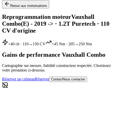
Retour aux motorisations
Reprogrammation moteur
Vauxhall
Combo
(E) - 2019 ->
·
1.2T Puretech
· 110
CV d'origine
+
40
ch ·
110
→
150
CV
+
45
Nm ·
205
→
250
Nm
Gains de performance
Vauxhall
Combo
Cartographie sur mesure, fiabilité constructeur respectée. Choisissez
votre prestation ci-dessous.
Réserver un créneau
Réserver
Contact
Nous contacter