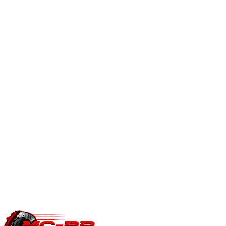
Comment fonctionne la conversion bioéthanol E85 ?
Nous adaptons la cartographie pour rouler au Superéthanol
E85, à l'essence ou en mélange, sans boîtier additionnel.
Démarrage à froid et consommation sont optimisés par
logiciel.
Page conversion ethanol Flex Fuel
.
En savoir plus
Est-ce que je perds ma garantie constructeur ?
Une modification ECU peut impacter la garantie moteur/boîte
du constructeur. Le reste du véhicule reste couvert. Nous
garantissons notre logiciel 5 ans sur les prestations éligibles.
Questions fréquentes reprogrammation
.
Une question précise ?
Consultez notre
guide reprogrammation
moteur
, notre page
conversion E85
ou
contactez-nous
pour votre
Vauxhall Insignia
.