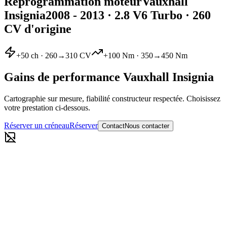
Reprogrammation moteur
Vauxhall
Insignia
2008 - 2013
·
2.8 V6 Turbo
· 260
CV d'origine
+
50
ch ·
260
→
310
CV
+
100
Nm ·
350
→
450
Nm
Gains de performance
Vauxhall
Insignia
Cartographie sur mesure, fiabilité constructeur respectée. Choisissez
votre prestation ci-dessous.
Réserver un créneau
Réserver
Contact
Nous contacter