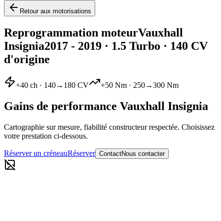
Retour aux motorisations
Reprogrammation moteur
Vauxhall
Insignia
2017 - 2019
·
1.5 Turbo
· 140 CV
d'origine
+
40
ch ·
140
→
180
CV
+
50
Nm ·
250
→
300
Nm
Gains de performance
Vauxhall
Insignia
Cartographie sur mesure, fiabilité constructeur respectée. Choisissez
votre prestation ci-dessous.
Réserver un créneau
Réserver
Contact
Nous contacter