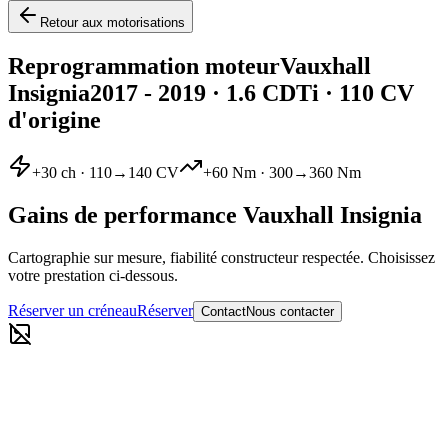
Retour aux motorisations
Reprogrammation moteur
Vauxhall
Insignia
2017 - 2019
·
1.6 CDTi
· 110 CV
d'origine
+
30
ch ·
110
→
140
CV
+
60
Nm ·
300
→
360
Nm
Gains de performance
Vauxhall
Insignia
Cartographie sur mesure, fiabilité constructeur respectée. Choisissez
votre prestation ci-dessous.
Réserver un créneau
Réserver
Contact
Nous contacter