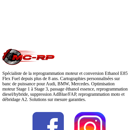
du constructeur. Le reste du véhicule reste couvert. Nous
garantissons notre logiciel 5 ans sur les prestations éligibles.
Questions fréquentes reprogrammation
.
Une question précise ?
Consultez notre
guide reprogrammation
moteur
, notre page
conversion E85
ou
contactez-nous
pour votre
Vauxhall Insignia
.
Spécialiste de la reprogrammation moteur et conversion Ethanol E85
Flex Fuel depuis plus de 8 ans. Cartographies personnalisées sur
banc de puissance pour Audi, BMW, Mercedes. Optimisation
moteur Stage 1 à Stage 3, passage éthanol essence, reprogrammation
diesel/hybride, suppression AdBlue/FAP, reprogrammation moto et
débridage A2. Solutions sur mesure garanties.