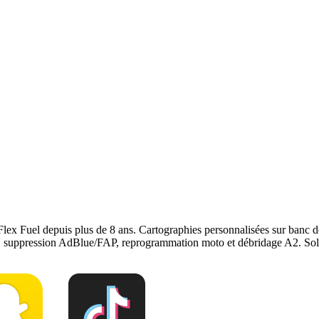
puissance et couple de votre Vauxhall Insignia, sans modification mécan
onstructeur. Le reste du véhicule reste couvert. Nous garantissons notre
r
, notre page
conversion E85
ou
contactez-nous
pour votre
Vauxhall In
Flex Fuel depuis plus de 8 ans. Cartographies personnalisées sur ban
e, suppression AdBlue/FAP, reprogrammation moto et débridage A2. Solu