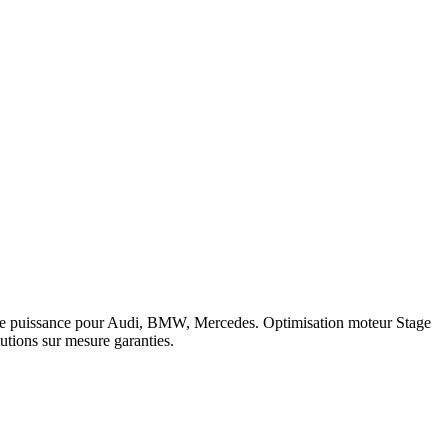
ique obligatoire.
Guide complet reprogrammation moteur
.
 logiciel 5 ans sur les prestations éligibles.
Questions fréquentes
signia
.
c de puissance pour Audi, BMW, Mercedes. Optimisation moteur Stage
tions sur mesure garanties.