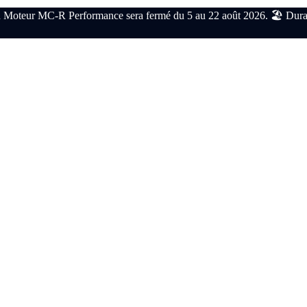
 Moteur MC-R Performance sera fermé du 5 au 22 août 2026. 🏖️ Durant c