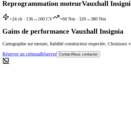
Reprogrammation moteur
Vauxhall
Insign
+
24
ch ·
136
→
160
CV
+
60
Nm ·
320
→
380
Nm
Gains de performance
Vauxhall
Insignia
Cartographie sur mesure, fiabilité constructeur respectée. Choisissez v
Réserver un créneau
Réserver
Contact
Nous contacter
Reprogrammation moteur Stage 1
136
→
160
CV
·
320
→
380
Nm