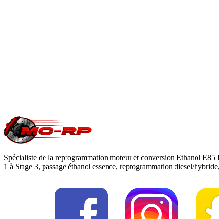
Le Stage 1 est une optimisation 100 % logicielle qui augmente 
En savoir plus
Est-ce que je perds ma garantie constructeur ?
Une modification ECU peut impacter la garantie moteur/boîte du c
reprogrammation
.
Une question précise ?
Consultez notre
guide reprogrammation moteu
Spécialiste de la reprogrammation moteur et conversion Ethanol E85 
1 à Stage 3, passage éthanol essence, reprogrammation diesel/hybrid