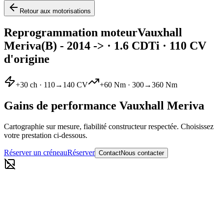
Retour aux motorisations
Reprogrammation moteur
Vauxhall
Meriva
(B) - 2014 ->
·
1.6 CDTi
· 110 CV
d'origine
+
30
ch ·
110
→
140
CV
+
60
Nm ·
300
→
360
Nm
Gains de performance
Vauxhall
Meriva
Cartographie sur mesure, fiabilité constructeur respectée. Choisissez
votre prestation ci-dessous.
Réserver un créneau
Réserver
Contact
Nous contacter