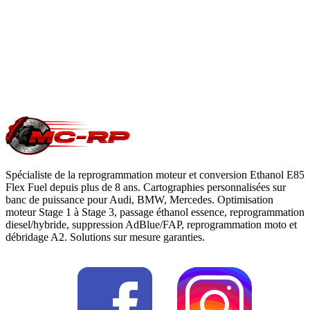
du constructeur. Le reste du véhicule reste couvert. Nous
garantissons notre logiciel 5 ans sur les prestations éligibles.
Questions fréquentes reprogrammation
.
Une question précise ?
Consultez notre
guide reprogrammation
moteur
, notre page
conversion E85
ou
contactez-nous
pour votre
Vauxhall Meriva
.
Spécialiste de la reprogrammation moteur et conversion Ethanol E85
Flex Fuel depuis plus de 8 ans. Cartographies personnalisées sur
banc de puissance pour Audi, BMW, Mercedes. Optimisation
moteur Stage 1 à Stage 3, passage éthanol essence, reprogrammation
diesel/hybride, suppression AdBlue/FAP, reprogrammation moto et
débridage A2. Solutions sur mesure garanties.