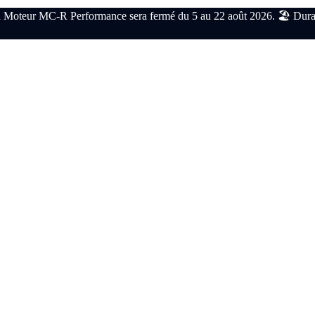
 Moteur MC-R Performance sera fermé du 5 au 22 août 2026. 🏖️ Durant c