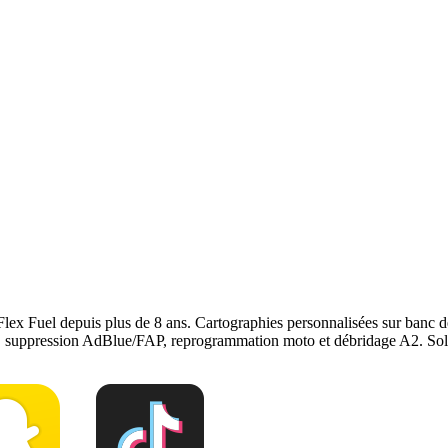
 puissance et couple de votre Vauxhall Mokka, sans modification mécani
onstructeur. Le reste du véhicule reste couvert. Nous garantissons notre
r
, notre page
conversion E85
ou
contactez-nous
pour votre
Vauxhall M
Flex Fuel depuis plus de 8 ans. Cartographies personnalisées sur ban
e, suppression AdBlue/FAP, reprogrammation moto et débridage A2. Solu