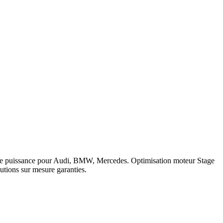
que obligatoire.
Guide complet reprogrammation moteur
.
 logiciel 5 ans sur les prestations éligibles.
Questions fréquentes
okka
.
c de puissance pour Audi, BMW, Mercedes. Optimisation moteur Stage
tions sur mesure garanties.