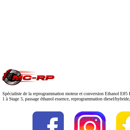
Le Stage 1 est une optimisation 100 % logicielle qui augmente
En savoir plus
Est-ce que je perds ma garantie constructeur ?
Une modification ECU peut impacter la garantie moteur/boîte du c
reprogrammation
.
Une question précise ?
Consultez notre
guide reprogrammation moteu
Spécialiste de la reprogrammation moteur et conversion Ethanol E85 
1 à Stage 3, passage éthanol essence, reprogrammation diesel/hybrid