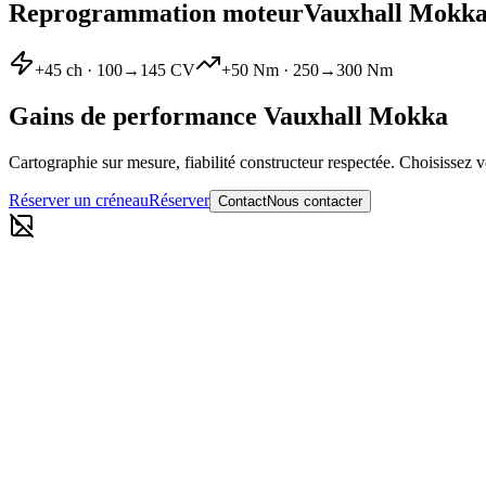
Reprogrammation moteur
Vauxhall
Mokk
+
45
ch ·
100
→
145
CV
+
50
Nm ·
250
→
300
Nm
Gains de performance
Vauxhall
Mokka
Cartographie sur mesure, fiabilité constructeur respectée. Choisissez v
Réserver un créneau
Réserver
Contact
Nous contacter
Reprogrammation moteur Stage 1
100
→
145
CV
·
250
→
300
Nm