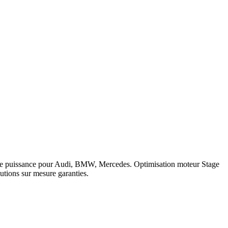
nique obligatoire.
Guide complet reprogrammation moteur
.
 logiciel 5 ans sur les prestations éligibles.
Questions fréquentes
ovano
.
c de puissance pour Audi, BMW, Mercedes. Optimisation moteur Stage
tions sur mesure garanties.