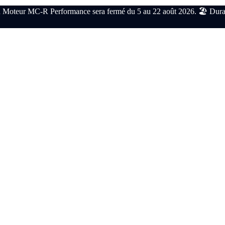
 Moteur MC-R Performance sera fermé du 5 au 22 août 2026. 🏖️ Durant c