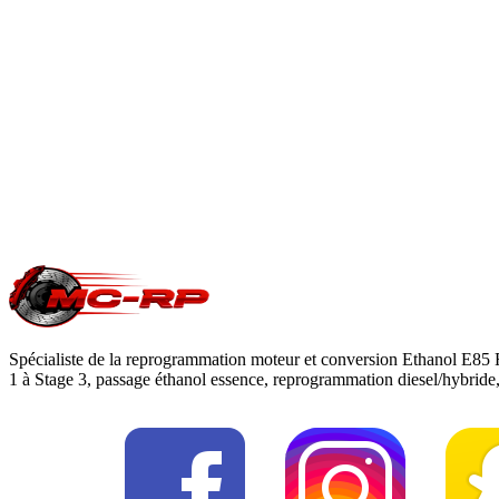
Le Stage 1 est une optimisation 100 % logicielle qui augmente
En savoir plus
Est-ce que je perds ma garantie constructeur ?
Une modification ECU peut impacter la garantie moteur/boîte du c
reprogrammation
.
Une question précise ?
Consultez notre
guide reprogrammation moteu
Spécialiste de la reprogrammation moteur et conversion Ethanol E85 
1 à Stage 3, passage éthanol essence, reprogrammation diesel/hybrid