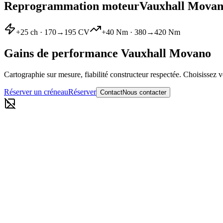
Reprogrammation moteur
Vauxhall
Movan
+
25
ch ·
170
→
195
CV
+
40
Nm ·
380
→
420
Nm
Gains de performance
Vauxhall
Movano
Cartographie sur mesure, fiabilité constructeur respectée. Choisissez v
Réserver un créneau
Réserver
Contact
Nous contacter
Reprogrammation moteur Stage 1
170
→
195
CV
·
380
→
420
Nm