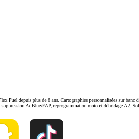
 puissance et couple de votre Vauxhall Movano, sans modification méca
onstructeur. Le reste du véhicule reste couvert. Nous garantissons notre
r
, notre page
conversion E85
ou
contactez-nous
pour votre
Vauxhall M
Flex Fuel depuis plus de 8 ans. Cartographies personnalisées sur ban
e, suppression AdBlue/FAP, reprogrammation moto et débridage A2. Solu