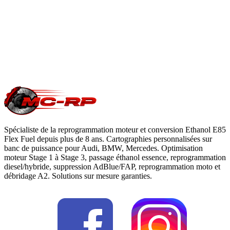
du constructeur. Le reste du véhicule reste couvert. Nous
garantissons notre logiciel 5 ans sur les prestations éligibles.
Questions fréquentes reprogrammation
.
Une question précise ?
Consultez notre
guide reprogrammation
moteur
, notre page
conversion E85
ou
contactez-nous
pour votre
Vauxhall Omega
.
Spécialiste de la reprogrammation moteur et conversion Ethanol E85
Flex Fuel depuis plus de 8 ans. Cartographies personnalisées sur
banc de puissance pour Audi, BMW, Mercedes. Optimisation
moteur Stage 1 à Stage 3, passage éthanol essence, reprogrammation
diesel/hybride, suppression AdBlue/FAP, reprogrammation moto et
débridage A2. Solutions sur mesure garanties.