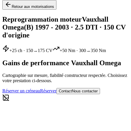
Retour aux motorisations
Reprogrammation moteur
Vauxhall
Omega
(B) 1997 - 2003
·
2.5 DTI
· 150 CV
d'origine
+
25
ch ·
150
→
175
CV
+
50
Nm ·
300
→
350
Nm
Gains de performance
Vauxhall
Omega
Cartographie sur mesure, fiabilité constructeur respectée. Choisissez
votre prestation ci-dessous.
Réserver un créneau
Réserver
Contact
Nous contacter