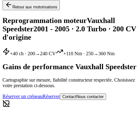
Retour aux motorisations
Reprogrammation moteur
Vauxhall
Speedster
2001 - 2005
·
2.0 Turbo
· 200 CV
d'origine
+
40
ch ·
200
→
240
CV
+
110
Nm ·
250
→
360
Nm
Gains de performance
Vauxhall
Speedster
Cartographie sur mesure, fiabilité constructeur respectée. Choisissez
votre prestation ci-dessous.
Réserver un créneau
Réserver
Contact
Nous contacter