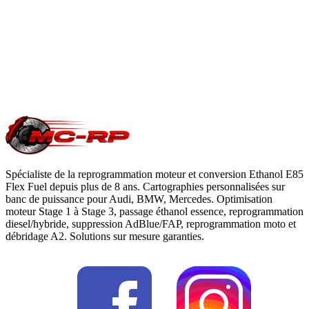
du constructeur. Le reste du véhicule reste couvert. Nous
garantissons notre logiciel 5 ans sur les prestations éligibles.
Questions fréquentes reprogrammation
.
Une question précise ?
Consultez notre
guide reprogrammation
moteur
, notre page
conversion E85
ou
contactez-nous
pour votre
Vauxhall Vectra
.
Spécialiste de la reprogrammation moteur et conversion Ethanol E85
Flex Fuel depuis plus de 8 ans. Cartographies personnalisées sur
banc de puissance pour Audi, BMW, Mercedes. Optimisation
moteur Stage 1 à Stage 3, passage éthanol essence, reprogrammation
diesel/hybride, suppression AdBlue/FAP, reprogrammation moto et
débridage A2. Solutions sur mesure garanties.