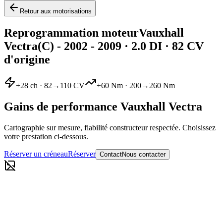
Retour aux motorisations
Reprogrammation moteur
Vauxhall
Vectra
(C) - 2002 - 2009
·
2.0 DI
· 82 CV
d'origine
+
28
ch ·
82
→
110
CV
+
60
Nm ·
200
→
260
Nm
Gains de performance
Vauxhall
Vectra
Cartographie sur mesure, fiabilité constructeur respectée. Choisissez
votre prestation ci-dessous.
Réserver un créneau
Réserver
Contact
Nous contacter