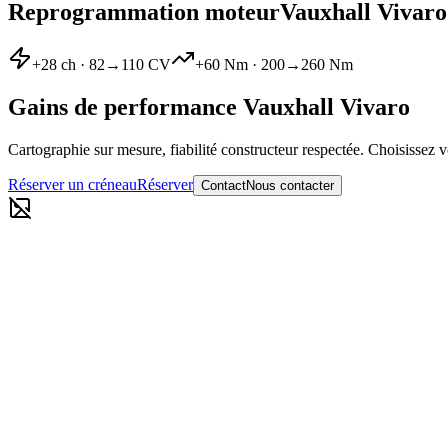
Reprogrammation moteur
Vauxhall
Vivaro
+
28
ch ·
82
→
110
CV
+
60
Nm ·
200
→
260
Nm
Gains de performance
Vauxhall
Vivaro
Cartographie sur mesure, fiabilité constructeur respectée. Choisissez v
Réserver un créneau
Réserver
Contact
Nous contacter
Reprogrammation moteur Stage 1
82
→
110
CV
·
200
→
260
Nm