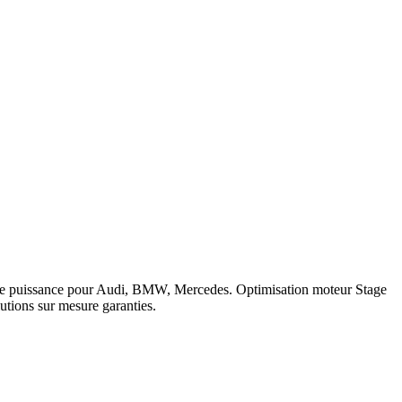
que obligatoire.
Guide complet reprogrammation moteur
.
 logiciel 5 ans sur les prestations éligibles.
Questions fréquentes
varo
.
c de puissance pour Audi, BMW, Mercedes. Optimisation moteur Stage
tions sur mesure garanties.