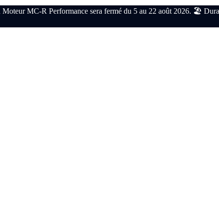
 Moteur MC-R Performance sera fermé du 5 au 22 août 2026. 🏖️ Durant c