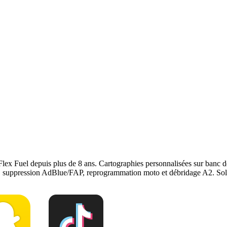
puissance et couple de votre Vauxhall Vivaro, sans modification mécani
onstructeur. Le reste du véhicule reste couvert. Nous garantissons notre
r
, notre page
conversion E85
ou
contactez-nous
pour votre
Vauxhall Vi
Flex Fuel depuis plus de 8 ans. Cartographies personnalisées sur ban
e, suppression AdBlue/FAP, reprogrammation moto et débridage A2. Solu