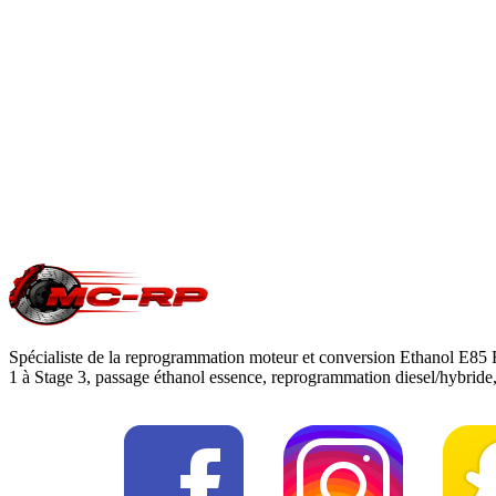
Le Stage 1 est une optimisation 100 % logicielle qui augmente 
En savoir plus
Est-ce que je perds ma garantie constructeur ?
Une modification ECU peut impacter la garantie moteur/boîte du c
reprogrammation
.
Une question précise ?
Consultez notre
guide reprogrammation moteu
Spécialiste de la reprogrammation moteur et conversion Ethanol E85 
1 à Stage 3, passage éthanol essence, reprogrammation diesel/hybrid