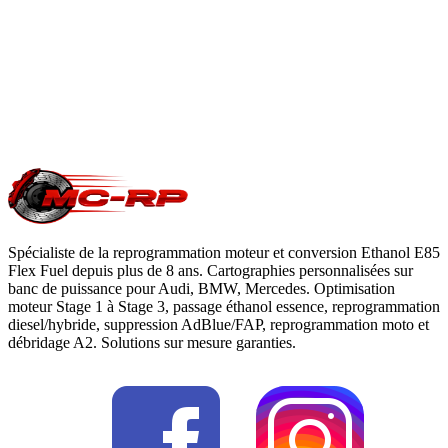
du constructeur. Le reste du véhicule reste couvert. Nous
garantissons notre logiciel 5 ans sur les prestations éligibles.
Questions fréquentes reprogrammation
.
Une question précise ?
Consultez notre
guide reprogrammation
moteur
, notre page
conversion E85
ou
contactez-nous
pour votre
Vauxhall Vivaro
.
Spécialiste de la reprogrammation moteur et conversion Ethanol E85
Flex Fuel depuis plus de 8 ans. Cartographies personnalisées sur
banc de puissance pour Audi, BMW, Mercedes. Optimisation
moteur Stage 1 à Stage 3, passage éthanol essence, reprogrammation
diesel/hybride, suppression AdBlue/FAP, reprogrammation moto et
débridage A2. Solutions sur mesure garanties.