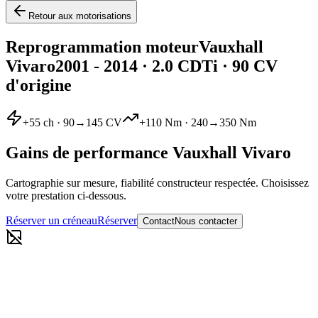
Retour aux motorisations
Reprogrammation moteur
Vauxhall
Vivaro
2001 - 2014
·
2.0 CDTi
· 90 CV
d'origine
+
55
ch ·
90
→
145
CV
+
110
Nm ·
240
→
350
Nm
Gains de performance
Vauxhall
Vivaro
Cartographie sur mesure, fiabilité constructeur respectée. Choisissez
votre prestation ci-dessous.
Réserver un créneau
Réserver
Contact
Nous contacter