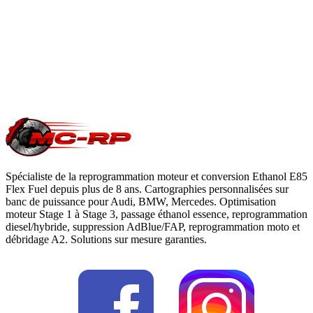
du constructeur. Le reste du véhicule reste couvert. Nous
garantissons notre logiciel 5 ans sur les prestations éligibles.
Questions fréquentes reprogrammation
.
Une question précise ?
Consultez notre
guide reprogrammation
moteur
, notre page
conversion E85
ou
contactez-nous
pour votre
Vauxhall Vivaro
.
Spécialiste de la reprogrammation moteur et conversion Ethanol E85
Flex Fuel depuis plus de 8 ans. Cartographies personnalisées sur
banc de puissance pour Audi, BMW, Mercedes. Optimisation
moteur Stage 1 à Stage 3, passage éthanol essence, reprogrammation
diesel/hybride, suppression AdBlue/FAP, reprogrammation moto et
débridage A2. Solutions sur mesure garanties.