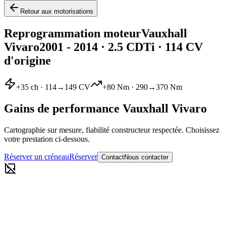
Retour aux motorisations
Reprogrammation moteur
Vauxhall
Vivaro
2001 - 2014
·
2.5 CDTi
· 114 CV
d'origine
+
35
ch ·
114
→
149
CV
+
80
Nm ·
290
→
370
Nm
Gains de performance
Vauxhall
Vivaro
Cartographie sur mesure, fiabilité constructeur respectée. Choisissez
votre prestation ci-dessous.
Réserver un créneau
Réserver
Contact
Nous contacter