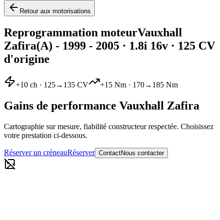
Retour aux motorisations
Reprogrammation moteur
Vauxhall
Zafira
(A) - 1999 - 2005
·
1.8i 16v
· 125 CV
d'origine
+
10
ch ·
125
→
135
CV
+
15
Nm ·
170
→
185
Nm
Gains de performance
Vauxhall
Zafira
Cartographie sur mesure, fiabilité constructeur respectée. Choisissez
votre prestation ci-dessous.
Réserver un créneau
Réserver
Contact
Nous contacter