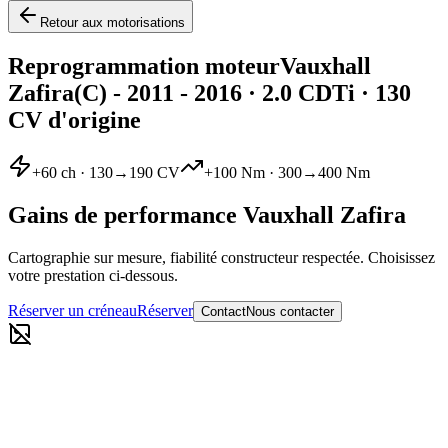
Retour aux motorisations
Reprogrammation moteur
Vauxhall
Zafira
(C) - 2011 - 2016
·
2.0 CDTi
· 130
CV d'origine
+
60
ch ·
130
→
190
CV
+
100
Nm ·
300
→
400
Nm
Gains de performance
Vauxhall
Zafira
Cartographie sur mesure, fiabilité constructeur respectée. Choisissez
votre prestation ci-dessous.
Réserver un créneau
Réserver
Contact
Nous contacter