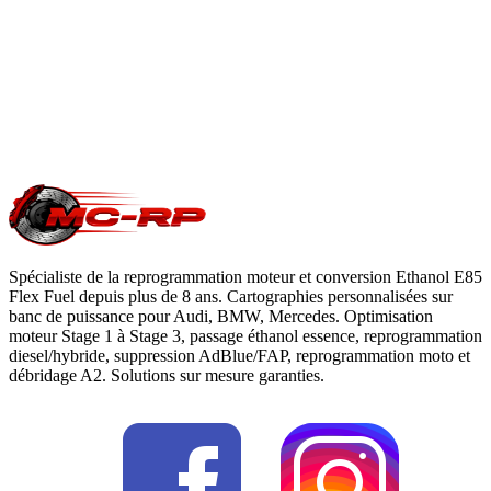
du constructeur. Le reste du véhicule reste couvert. Nous
garantissons notre logiciel 5 ans sur les prestations éligibles.
Questions fréquentes reprogrammation
.
Une question précise ?
Consultez notre
guide reprogrammation
moteur
, notre page
conversion E85
ou
contactez-nous
pour votre
Vauxhall Zafira
.
Spécialiste de la reprogrammation moteur et conversion Ethanol E85
Flex Fuel depuis plus de 8 ans. Cartographies personnalisées sur
banc de puissance pour Audi, BMW, Mercedes. Optimisation
moteur Stage 1 à Stage 3, passage éthanol essence, reprogrammation
diesel/hybride, suppression AdBlue/FAP, reprogrammation moto et
débridage A2. Solutions sur mesure garanties.