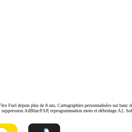
upprimer alertes UREA et pannes coûteuses. Usage strictement réservé 
onstructeur. Le reste du véhicule reste couvert. Nous garantissons notre
r
, notre page
conversion E85
ou
contactez-nous
pour votre
Volkswage
Flex Fuel depuis plus de 8 ans. Cartographies personnalisées sur ban
e, suppression AdBlue/FAP, reprogrammation moto et débridage A2. Solu