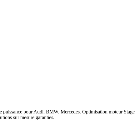
compétition ou export.
Solution AdBlue OFF — explications
.
 logiciel 5 ans sur les prestations éligibles.
Questions fréquentes
n Amarok
.
c de puissance pour Audi, BMW, Mercedes. Optimisation moteur Stage
tions sur mesure garanties.