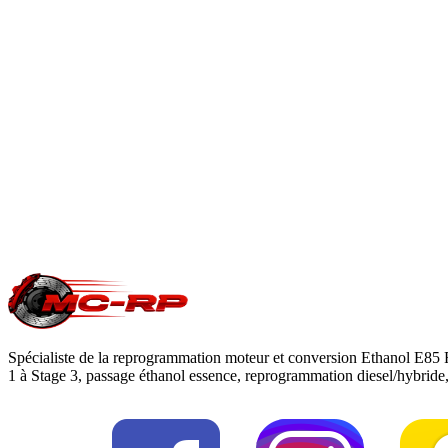
À quoi sert la solution AdBlue OFF ?
Intervention logicielle qui désactive le système AdBlue pour s
En savoir plus
Est-ce que je perds ma garantie constructeur ?
Une modification ECU peut impacter la garantie moteur/boîte du c
reprogrammation
.
Une question précise ?
Consultez notre
guide reprogrammation moteu
Spécialiste de la reprogrammation moteur et conversion Ethanol E85 
1 à Stage 3, passage éthanol essence, reprogrammation diesel/hybrid