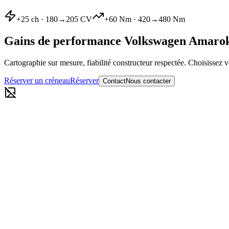
+
25
ch ·
180
→
205
CV
+
60
Nm ·
420
→
480
Nm
Gains de performance
Volkswagen
Amaro
Cartographie sur mesure, fiabilité constructeur respectée. Choisissez v
Réserver un créneau
Réserver
Contact
Nous contacter
Reprogrammation moteur Stage 1
180
→
205
CV
·
420
→
480
Nm