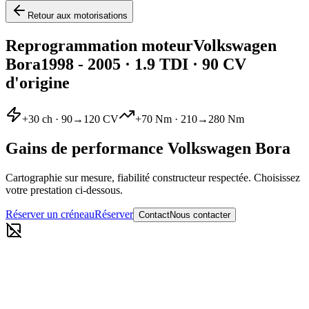
Retour aux motorisations
Reprogrammation moteur
Volkswagen
Bora
1998 - 2005
·
1.9 TDI
· 90 CV
d'origine
+
30
ch ·
90
→
120
CV
+
70
Nm ·
210
→
280
Nm
Gains de performance
Volkswagen
Bora
Cartographie sur mesure, fiabilité constructeur respectée. Choisissez
votre prestation ci-dessous.
Réserver un créneau
Réserver
Contact
Nous contacter