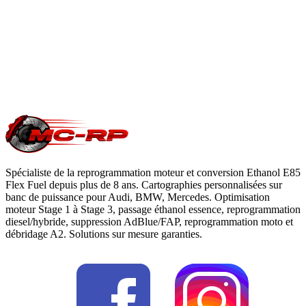
du constructeur. Le reste du véhicule reste couvert. Nous
garantissons notre logiciel 5 ans sur les prestations éligibles.
Questions fréquentes reprogrammation
.
Une question précise ?
Consultez notre
guide reprogrammation
moteur
, notre page
conversion E85
ou
contactez-nous
pour votre
Volkswagen Bora
.
Spécialiste de la reprogrammation moteur et conversion Ethanol E85
Flex Fuel depuis plus de 8 ans. Cartographies personnalisées sur
banc de puissance pour Audi, BMW, Mercedes. Optimisation
moteur Stage 1 à Stage 3, passage éthanol essence, reprogrammation
diesel/hybride, suppression AdBlue/FAP, reprogrammation moto et
débridage A2. Solutions sur mesure garanties.