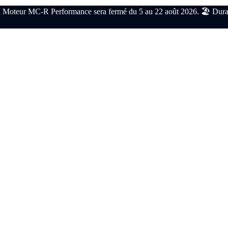
 Moteur MC-R Performance sera fermé du 5 au 22 août 2026. 🏖️ Durant c