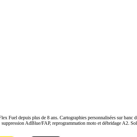
upprimer alertes UREA et pannes coûteuses. Usage strictement réservé 
onstructeur. Le reste du véhicule reste couvert. Nous garantissons notre
r
, notre page
conversion E85
ou
contactez-nous
pour votre
Volkswagen
Flex Fuel depuis plus de 8 ans. Cartographies personnalisées sur ban
e, suppression AdBlue/FAP, reprogrammation moto et débridage A2. Solu