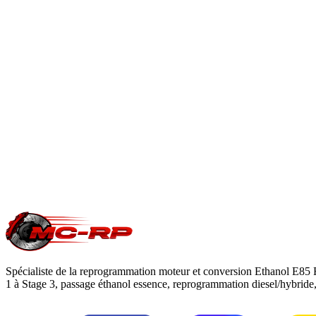
À quoi sert la solution AdBlue OFF ?
Intervention logicielle qui désactive le système AdBlue pour s
En savoir plus
Est-ce que je perds ma garantie constructeur ?
Une modification ECU peut impacter la garantie moteur/boîte du c
reprogrammation
.
Une question précise ?
Consultez notre
guide reprogrammation moteu
Spécialiste de la reprogrammation moteur et conversion Ethanol E85 
1 à Stage 3, passage éthanol essence, reprogrammation diesel/hybrid