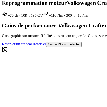
Reprogrammation moteur
Volkswagen
Cra
+
76
ch ·
109
→
185
CV
+
110
Nm ·
300
→
410
Nm
Gains de performance
Volkswagen
Crafter
Cartographie sur mesure, fiabilité constructeur respectée. Choisissez v
Réserver un créneau
Réserver
Contact
Nous contacter
Reprogrammation moteur Stage 1