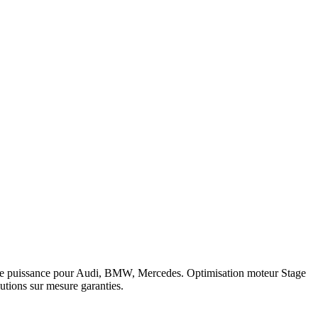
compétition ou export.
Solution AdBlue OFF — explications
.
 logiciel 5 ans sur les prestations éligibles.
Questions fréquentes
 Crafter
.
c de puissance pour Audi, BMW, Mercedes. Optimisation moteur Stage
tions sur mesure garanties.