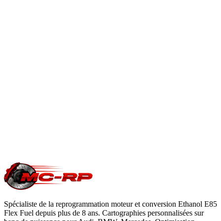
couple relevés pour exploiter le gain moteur.
Reprogrammation boîte automatique
.
En savoir plus
Est-ce que je perds ma garantie constructeur ?
Une modification ECU peut impacter la garantie moteur/boîte
du constructeur. Le reste du véhicule reste couvert. Nous
garantissons notre logiciel 5 ans sur les prestations éligibles.
Questions fréquentes reprogrammation
.
Une question précise ?
Consultez notre
guide reprogrammation
moteur
, notre page
conversion E85
ou
contactez-nous
pour votre
Volkswagen Eos
.
Spécialiste de la reprogrammation moteur et conversion Ethanol E85
Flex Fuel depuis plus de 8 ans. Cartographies personnalisées sur