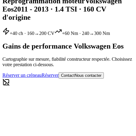
Reprogrammation moteur
Volkswagen
Eos
2011 - 2013
·
1.4 TSI
· 160 CV
d'origine
+
40
ch ·
160
→
200
CV
+
60
Nm ·
240
→
300
Nm
Gains de performance
Volkswagen
Eos
Cartographie sur mesure, fiabilité constructeur respectée. Choisissez
votre prestation ci-dessous.
Réserver un créneau
Réserver
Contact
Nous contacter