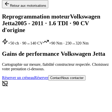
Retour aux motorisations
Reprogrammation moteur
Volkswagen
Jetta
2005 - 2011
·
1.6 TDI
· 90 CV
d'origine
+
50
ch ·
90
→
140
CV
+
90
Nm ·
230
→
320
Nm
Gains de performance
Volkswagen
Jetta
Cartographie sur mesure, fiabilité constructeur respectée. Choisissez
votre prestation ci-dessous.
Réserver un créneau
Réserver
Contact
Nous contacter