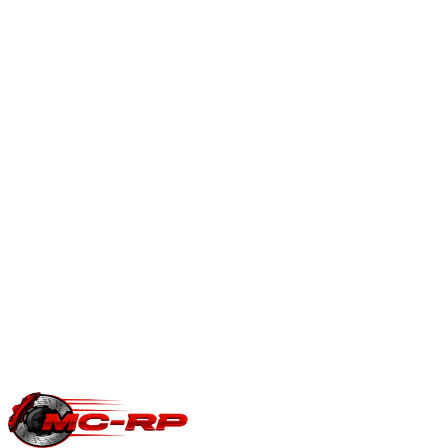
Quel est l'intérêt de reprogrammer une boîte DSG / S-tronic ?
Après une reprogrammation moteur, la boîte DSG doit suivre
: passages plus rapides, kick-down amélioré et limiteurs de
couple relevés pour exploiter le gain moteur.
Reprogrammation boîte automatique
.
En savoir plus
Est-ce que je perds ma garantie constructeur ?
Une modification ECU peut impacter la garantie moteur/boîte
du constructeur. Le reste du véhicule reste couvert. Nous
garantissons notre logiciel 5 ans sur les prestations éligibles.
Questions fréquentes reprogrammation
.
Une question précise ?
Consultez notre
guide reprogrammation
moteur
, notre page
conversion E85
ou
contactez-nous
pour votre
Volkswagen Jetta
.