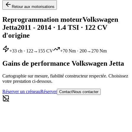
Retour aux motorisations
Reprogrammation moteur
Volkswagen
Jetta
2011 - 2014
·
1.4 TSI
· 122 CV
d'origine
+
33
ch ·
122
→
155
CV
+
70
Nm ·
200
→
270
Nm
Gains de performance
Volkswagen
Jetta
Cartographie sur mesure, fiabilité constructeur respectée. Choisissez
votre prestation ci-dessous.
Réserver un créneau
Réserver
Contact
Nous contacter