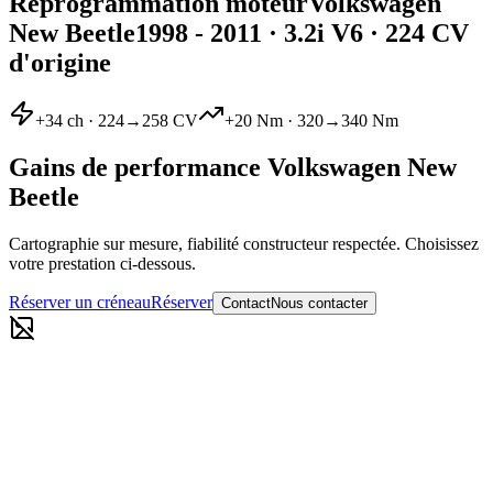
Reprogrammation moteur
Volkswagen
New Beetle
1998 - 2011
·
3.2i V6
· 224 CV
d'origine
+
34
ch ·
224
→
258
CV
+
20
Nm ·
320
→
340
Nm
Gains de performance
Volkswagen
New
Beetle
Cartographie sur mesure, fiabilité constructeur respectée. Choisissez
votre prestation ci-dessous.
Réserver un créneau
Réserver
Contact
Nous contacter