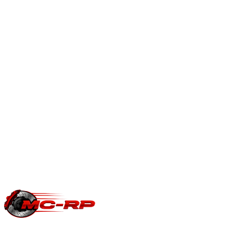
Après une reprogrammation moteur, la boîte DSG doit suivre
: passages plus rapides, kick-down amélioré et limiteurs de
couple relevés pour exploiter le gain moteur.
Reprogrammation boîte automatique
.
En savoir plus
Est-ce que je perds ma garantie constructeur ?
Une modification ECU peut impacter la garantie moteur/boîte
du constructeur. Le reste du véhicule reste couvert. Nous
garantissons notre logiciel 5 ans sur les prestations éligibles.
Questions fréquentes reprogrammation
.
Une question précise ?
Consultez notre
guide reprogrammation
moteur
, notre page
conversion E85
ou
contactez-nous
pour votre
Volkswagen New Beetle
.