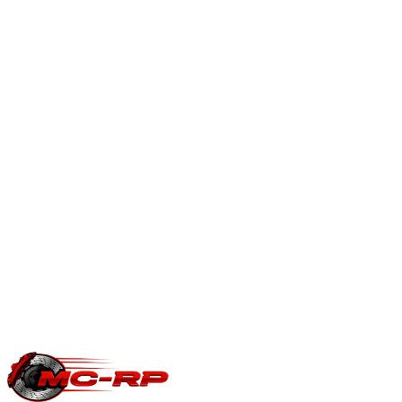
Quel est l'intérêt de reprogrammer une boîte DSG / S-tronic ?
Après une reprogrammation moteur, la boîte DSG doit suivre
: passages plus rapides, kick-down amélioré et limiteurs de
couple relevés pour exploiter le gain moteur.
Reprogrammation boîte automatique
.
En savoir plus
Est-ce que je perds ma garantie constructeur ?
Une modification ECU peut impacter la garantie moteur/boîte
du constructeur. Le reste du véhicule reste couvert. Nous
garantissons notre logiciel 5 ans sur les prestations éligibles.
Questions fréquentes reprogrammation
.
Une question précise ?
Consultez notre
guide reprogrammation
moteur
, notre page
conversion E85
ou
contactez-nous
pour votre
Volkswagen Phaeton
.