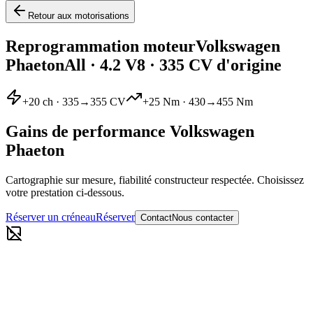
Retour aux motorisations
Reprogrammation moteur
Volkswagen
Phaeton
All
·
4.2 V8
· 335 CV d'origine
+
20
ch ·
335
→
355
CV
+
25
Nm ·
430
→
455
Nm
Gains de performance
Volkswagen
Phaeton
Cartographie sur mesure, fiabilité constructeur respectée. Choisissez
votre prestation ci-dessous.
Réserver un créneau
Réserver
Contact
Nous contacter