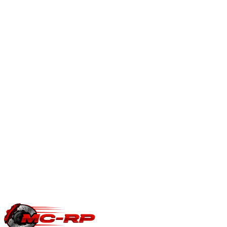
À quoi sert la solution AdBlue OFF ?
Intervention logicielle qui désactive le système AdBlue pour
supprimer alertes UREA et pannes coûteuses. Usage
strictement réservé compétition ou export.
Solution AdBlue
OFF — explications
.
En savoir plus
Est-ce que je perds ma garantie constructeur ?
Une modification ECU peut impacter la garantie moteur/boîte
du constructeur. Le reste du véhicule reste couvert. Nous
garantissons notre logiciel 5 ans sur les prestations éligibles.
Questions fréquentes reprogrammation
.
Une question précise ?
Consultez notre
guide reprogrammation
moteur
, notre page
conversion E85
ou
contactez-nous
pour votre
Volkswagen Sharan
.