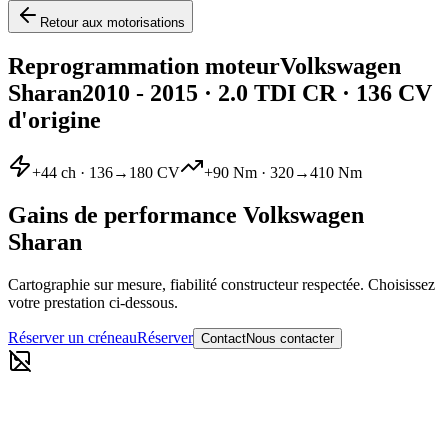
Retour aux motorisations
Reprogrammation moteur
Volkswagen
Sharan
2010 - 2015
·
2.0 TDI CR
· 136 CV
d'origine
+
44
ch ·
136
→
180
CV
+
90
Nm ·
320
→
410
Nm
Gains de performance
Volkswagen
Sharan
Cartographie sur mesure, fiabilité constructeur respectée. Choisissez
votre prestation ci-dessous.
Réserver un créneau
Réserver
Contact
Nous contacter