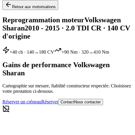
Retour aux motorisations
Reprogrammation moteur
Volkswagen
Sharan
2010 - 2015
·
2.0 TDI CR
· 140 CV
d'origine
+
40
ch ·
140
→
180
CV
+
90
Nm ·
320
→
410
Nm
Gains de performance
Volkswagen
Sharan
Cartographie sur mesure, fiabilité constructeur respectée. Choisissez
votre prestation ci-dessous.
Réserver un créneau
Réserver
Contact
Nous contacter