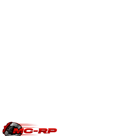
À quoi sert la solution AdBlue OFF ?
Intervention logicielle qui désactive le système AdBlue pour
supprimer alertes UREA et pannes coûteuses. Usage
strictement réservé compétition ou export.
Solution AdBlue
OFF — explications
.
En savoir plus
Est-ce que je perds ma garantie constructeur ?
Une modification ECU peut impacter la garantie moteur/boîte
du constructeur. Le reste du véhicule reste couvert. Nous
garantissons notre logiciel 5 ans sur les prestations éligibles.
Questions fréquentes reprogrammation
.
Une question précise ?
Consultez notre
guide reprogrammation
moteur
, notre page
conversion E85
ou
contactez-nous
pour votre
Volkswagen Sharan
.