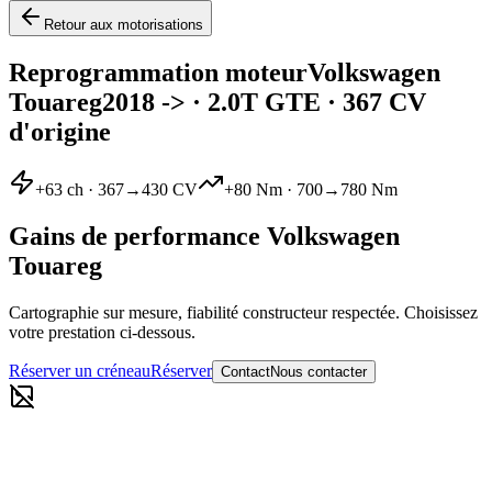
Retour aux motorisations
Reprogrammation moteur
Volkswagen
Touareg
2018 ->
·
2.0T GTE
· 367 CV
d'origine
+
63
ch ·
367
→
430
CV
+
80
Nm ·
700
→
780
Nm
Gains de performance
Volkswagen
Touareg
Cartographie sur mesure, fiabilité constructeur respectée. Choisissez
votre prestation ci-dessous.
Réserver un créneau
Réserver
Contact
Nous contacter