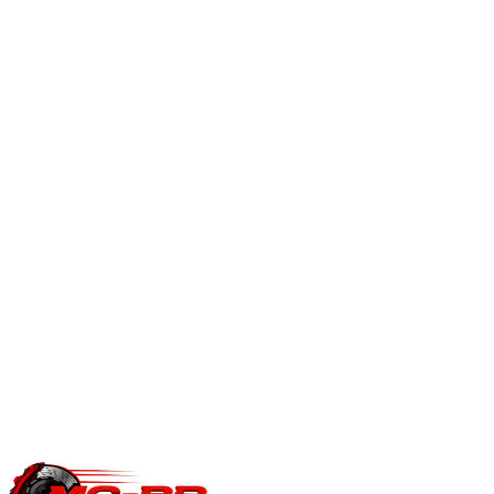
Quel est l'intérêt de reprogrammer une boîte DSG / S-tronic ?
Après une reprogrammation moteur, la boîte DSG doit suivre
: passages plus rapides, kick-down amélioré et limiteurs de
couple relevés pour exploiter le gain moteur.
Reprogrammation boîte automatique
.
En savoir plus
Est-ce que je perds ma garantie constructeur ?
Une modification ECU peut impacter la garantie moteur/boîte
du constructeur. Le reste du véhicule reste couvert. Nous
garantissons notre logiciel 5 ans sur les prestations éligibles.
Questions fréquentes reprogrammation
.
Une question précise ?
Consultez notre
guide reprogrammation
moteur
, notre page
conversion E85
ou
contactez-nous
pour votre
Volkswagen Touareg
.