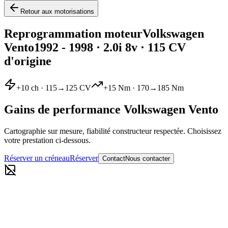
Retour aux motorisations
Reprogrammation moteur
Volkswagen
Vento
1992 - 1998
·
2.0i 8v
· 115 CV
d'origine
+
10
ch ·
115
→
125
CV
+
15
Nm ·
170
→
185
Nm
Gains de performance
Volkswagen
Vento
Cartographie sur mesure, fiabilité constructeur respectée. Choisissez
votre prestation ci-dessous.
Réserver un créneau
Réserver
Contact
Nous contacter