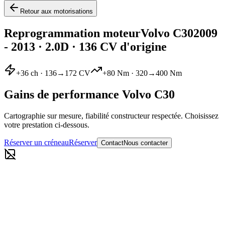
Retour aux motorisations
Reprogrammation moteur
Volvo
C30
2009
- 2013
·
2.0D
· 136 CV d'origine
+
36
ch ·
136
→
172
CV
+
80
Nm ·
320
→
400
Nm
Gains de performance
Volvo
C30
Cartographie sur mesure, fiabilité constructeur respectée. Choisissez
votre prestation ci-dessous.
Réserver un créneau
Réserver
Contact
Nous contacter