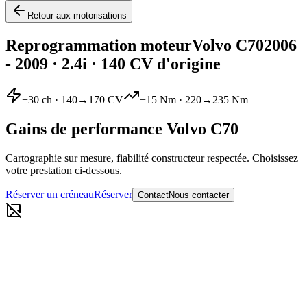
Retour aux motorisations
Reprogrammation moteur
Volvo
C70
2006
- 2009
·
2.4i
· 140 CV d'origine
+
30
ch ·
140
→
170
CV
+
15
Nm ·
220
→
235
Nm
Gains de performance
Volvo
C70
Cartographie sur mesure, fiabilité constructeur respectée. Choisissez
votre prestation ci-dessous.
Réserver un créneau
Réserver
Contact
Nous contacter