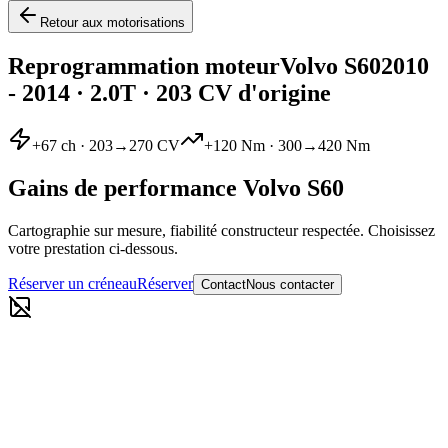
Retour aux motorisations
Reprogrammation moteur
Volvo
S60
2010
- 2014
·
2.0T
· 203 CV d'origine
+
67
ch ·
203
→
270
CV
+
120
Nm ·
300
→
420
Nm
Gains de performance
Volvo
S60
Cartographie sur mesure, fiabilité constructeur respectée. Choisissez
votre prestation ci-dessous.
Réserver un créneau
Réserver
Contact
Nous contacter