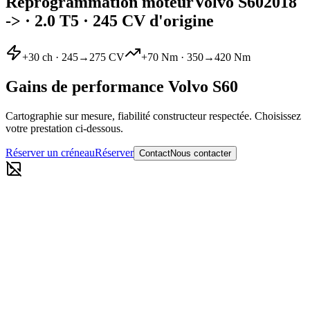
Reprogrammation moteur
Volvo
S60
2018
->
·
2.0 T5
· 245 CV d'origine
+
30
ch ·
245
→
275
CV
+
70
Nm ·
350
→
420
Nm
Gains de performance
Volvo
S60
Cartographie sur mesure, fiabilité constructeur respectée. Choisissez
votre prestation ci-dessous.
Réserver un créneau
Réserver
Contact
Nous contacter