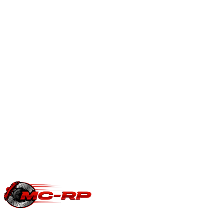
Nous adaptons la cartographie pour rouler au Superéthanol
E85, à l'essence ou en mélange, sans boîtier additionnel.
Démarrage à froid et consommation sont optimisés par
logiciel.
Page conversion ethanol Flex Fuel
.
En savoir plus
Est-ce que je perds ma garantie constructeur ?
Une modification ECU peut impacter la garantie moteur/boîte
du constructeur. Le reste du véhicule reste couvert. Nous
garantissons notre logiciel 5 ans sur les prestations éligibles.
Questions fréquentes reprogrammation
.
Une question précise ?
Consultez notre
guide reprogrammation
moteur
, notre page
conversion E85
ou
contactez-nous
pour votre
Volvo S60
.