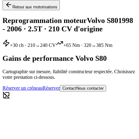
Retour aux motorisations
Reprogrammation moteur
Volvo
S80
1998
- 2006
·
2.5T
· 210 CV d'origine
+
30
ch ·
210
→
240
CV
+
65
Nm ·
320
→
385
Nm
Gains de performance
Volvo
S80
Cartographie sur mesure, fiabilité constructeur respectée. Choisissez
votre prestation ci-dessous.
Réserver un créneau
Réserver
Contact
Nous contacter