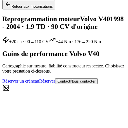
Retour aux motorisations
Reprogrammation moteur
Volvo
V40
1998
- 2004
·
1.9 TD
· 90 CV d'origine
+
20
ch ·
90
→
110
CV
+
44
Nm ·
176
→
220
Nm
Gains de performance
Volvo
V40
Cartographie sur mesure, fiabilité constructeur respectée. Choisissez
votre prestation ci-dessous.
Réserver un créneau
Réserver
Contact
Nous contacter