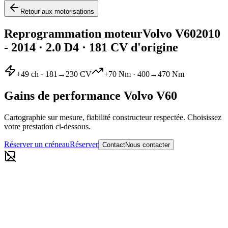
Retour aux motorisations
Reprogrammation moteur
Volvo
V60
2010
- 2014
·
2.0 D4
· 181 CV d'origine
+
49
ch ·
181
→
230
CV
+
70
Nm ·
400
→
470
Nm
Gains de performance
Volvo
V60
Cartographie sur mesure, fiabilité constructeur respectée. Choisissez
votre prestation ci-dessous.
Réserver un créneau
Réserver
Contact
Nous contacter