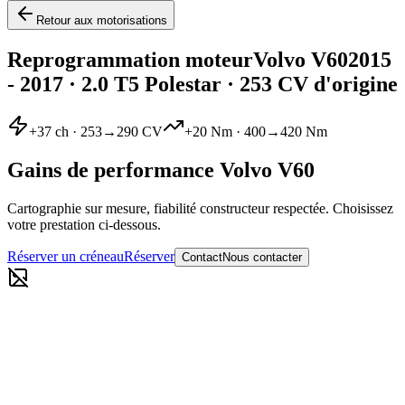
Retour aux motorisations
Reprogrammation moteur
Volvo
V60
2015
- 2017
·
2.0 T5 Polestar
· 253 CV d'origine
+
37
ch ·
253
→
290
CV
+
20
Nm ·
400
→
420
Nm
Gains de performance
Volvo
V60
Cartographie sur mesure, fiabilité constructeur respectée. Choisissez
votre prestation ci-dessous.
Réserver un créneau
Réserver
Contact
Nous contacter