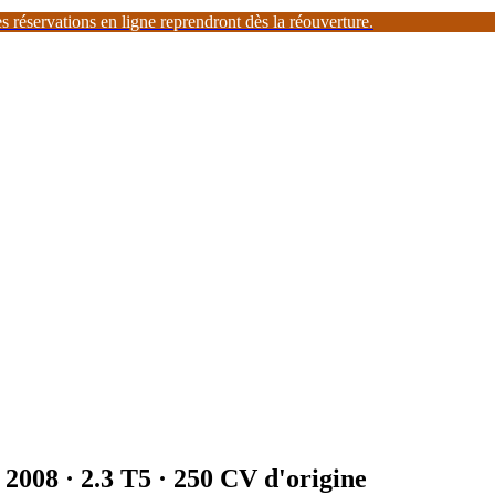
 réservations en ligne reprendront dès la réouverture.
- 2008
·
2.3 T5
· 250 CV d'origine