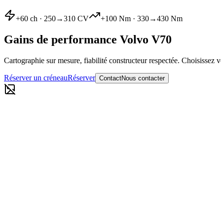
+
60
ch ·
250
→
310
CV
+
100
Nm ·
330
→
430
Nm
Gains de performance
Volvo
V70
Cartographie sur mesure, fiabilité constructeur respectée. Choisissez v
Réserver un créneau
Réserver
Contact
Nous contacter
Reprogrammation moteur Stage 1
250
→
310
CV
·
330
→
430
Nm