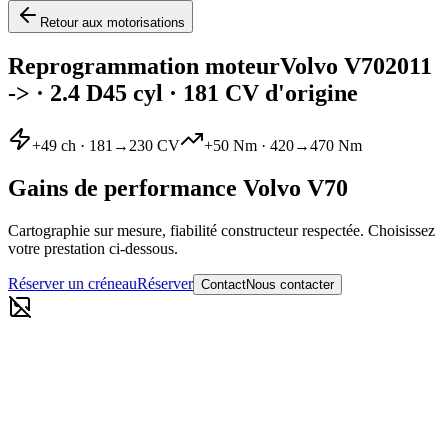
Retour aux motorisations
Reprogrammation moteur
Volvo
V70
2011
->
·
2.4 D45 cyl
· 181 CV d'origine
+
49
ch ·
181
→
230
CV
+
50
Nm ·
420
→
470
Nm
Gains de performance
Volvo
V70
Cartographie sur mesure, fiabilité constructeur respectée. Choisissez
votre prestation ci-dessous.
Réserver un créneau
Réserver
Contact
Nous contacter