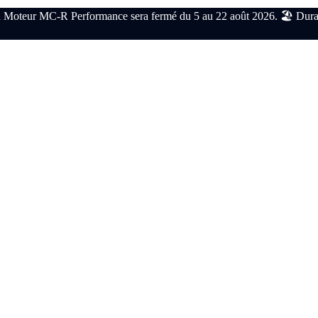
 Moteur MC-R Performance sera fermé du 5 au 22 août 2026. 🏖️ Durant c